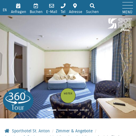
EN
Anfragen
Buchen
E-Mail
Tel
Adresse
Suchen
MENÜ
WEITER
Tour
Sporthotel St. Anton
Zimmer & Angebote