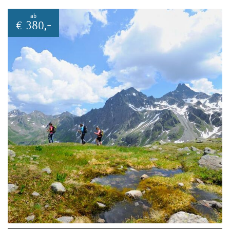
ab
€
380,-