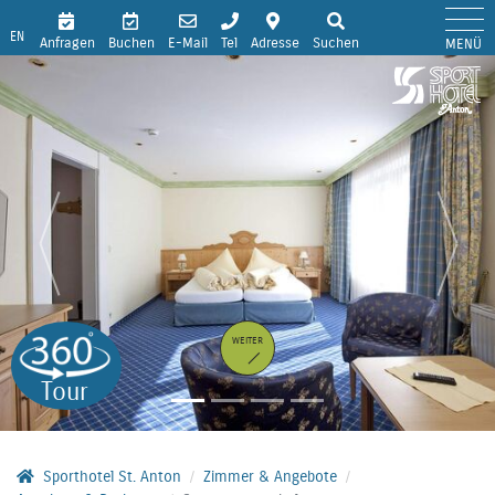
EN
Anfragen
Buchen
E-Mail
Tel
Adresse
Suchen
MENÜ
WEITER
Tour
Sporthotel St. Anton
Zimmer & Angebote