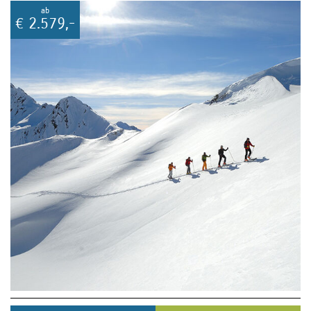
ab
€
2.579,-