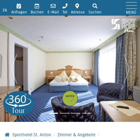
EN
Anfragen
Buchen
E-Mail
Tel
Adresse
Suchen
MENÜ
WEITER
Tour
Sporthotel St. Anton
Zimmer & Angebote